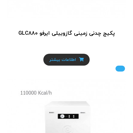
پکیج چدنی زمینی گازوییلی ایرفو GLC880
اطلاعات بیشتر