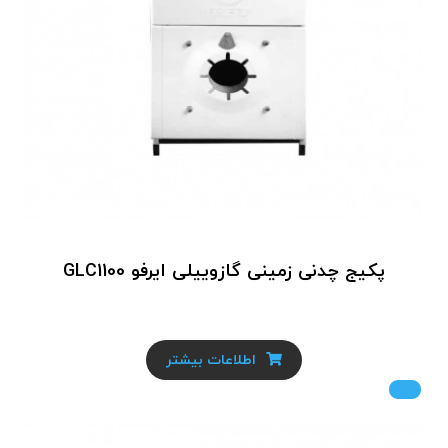
پکیج چدنی زمینی گازوییلی ایرفو GLC1100
اطلاعات بیشتر