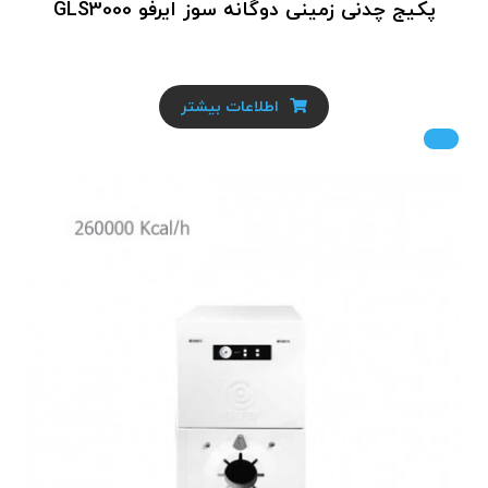
پکیج چدنی زمینی دوگانه سوز ایرفو GLS3000
اطلاعات بیشتر