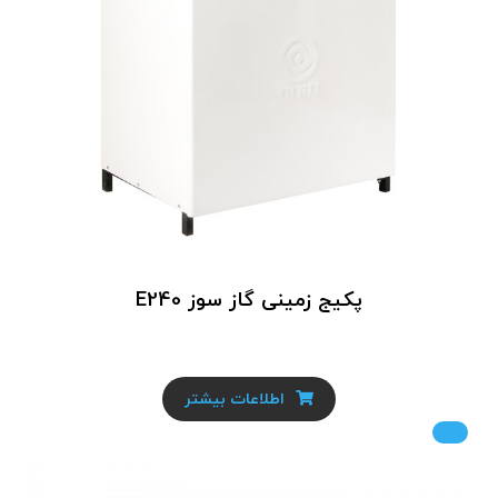
پکیج زمینی گاز سوز E240
اطلاعات بیشتر