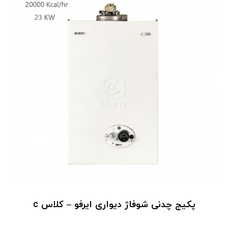
پکیج چدنی شوفاژ دیواری ایرفو – کلاس c