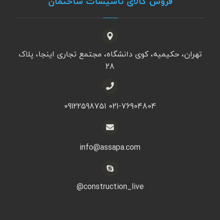
فروش کالای تأسیسات ساختمان
تهران، حکیمیه، کوی دانشگاه، مجتمع تجاری اینجا، پلاک
28
021-76904804 09122598751
info@assapa.com
construction_live@