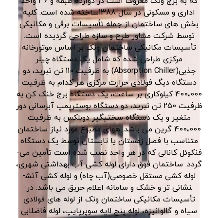
که به برج ونک معروف است در دوازده طبقه و 36 واحد
اداری و مسکونی در سال 1388ساخته شده است. کلیه
بخش ­های ساختمان از جمله تأسیسات برقی و مکانیکی
توسط شرکت مشاور طرح و سازه طراحی گردیده است.
تأسیسات مکانیکی ساختمان ونک بر اساس موتورخانه
مرکزی طراحی شده که شامل یک دستگاه چیلر
جذبی(Absorption Chiller) به ظرفیت 110 تن تبرید، دو
دستگاه دیگ فولادی حرارت مرکزی هر کدام به ظرفیت
400،000 کیلوکاری بر ساعت، یک دستگاه برج خنک ­کن به
ظرفیت 250 تن تبرید، دو دستگاه بوسترپمپ آبرسانی دور
متغیر و یک دستگاه سختی­گیر دوبلکس به ظرفیت
400،000 گرین می ­باشد. هوای مطبوع مورد نیاز ساختمان
متناسب با فصل زمستان یا تابستان توسط یک دستگاه
فن­کوئل کانالی که در هر واحد نصب شده است تأمین می­
گردد. ساختمان فوق دارای لوله ­کشی آب بهداشتی شهری،
لوله­ کشی مستقل خصوصی(آب چاه) و لوله­ کشی آتش­
نشانی تر و خشک و سامانه اعلام حریق می ­باشد. در
تأسیسات مکانیکی ساختمان ونک از لوله های فولادی
سیاه و گالوانیزه، لوله پنج لایه سوپرپایپ، لوله فاضلابی