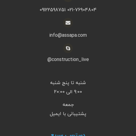
021-76904804 09122598751
info@assapa.com
construction_live@
شنبه تا پنج شنبه
9:00 الی 20:00
جمعه
پشتیبانی با ایمیل
دسترسی سریع