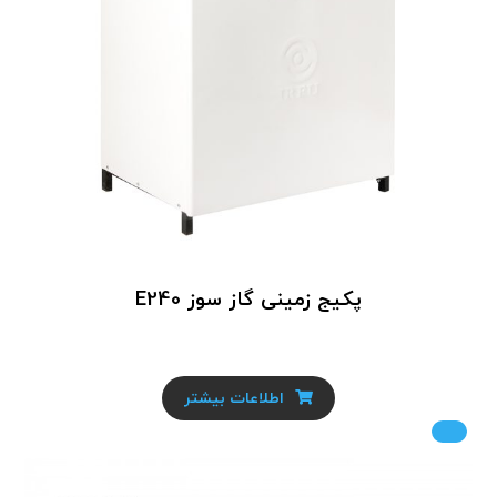
پکیج زمینی گاز سوز E240
اطلاعات بیشتر