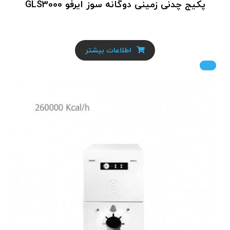
پکیج چدنی زمینی دوگانه سوز ایرفو GLS3000
اطلاعات بیشتر