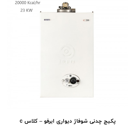
پکیج چدنی شوفاژ دیواری ایرفو – کلاس c