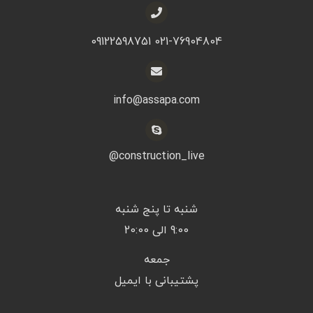
021-76904804 09122598751
info@assapa.com
construction_live@
شنبه تا پنج شنبه
9:00 الی 20:00
جمعه
پشتیبانی با ایمیل