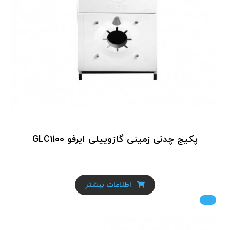
پکیج چدنی زمینی گازوییلی ایرفو GLC1100
اطلاعات بیشتر