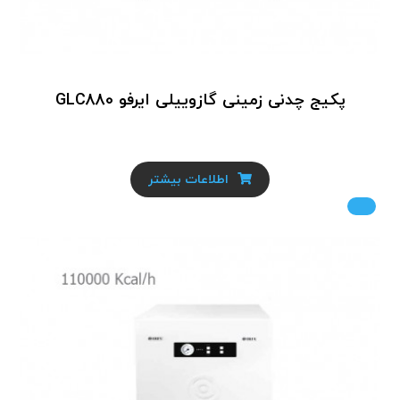
پکیج چدنی زمینی گازوییلی ایرفو GLC880
اطلاعات بیشتر