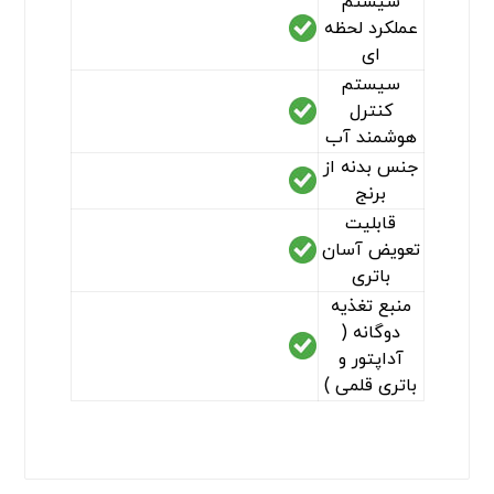
سیستم
عملکرد لحظه
ای
سیستم
کنترل
هوشمند آب
جنس بدنه از
برنج
قابلیت
تعویض آسان
باتری
منبع تغذیه
دوگانه (
آداپتور و
باتری قلمی )