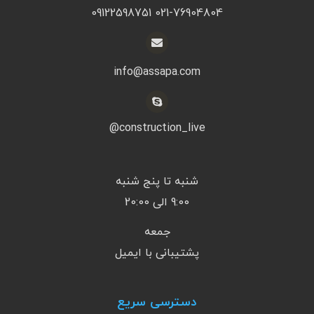
021-76904804 09122598751
info@assapa.com
construction_live@
شنبه تا پنج شنبه
9:00 الی 20:00
جمعه
پشتیبانی با ایمیل
دسترسی سریع