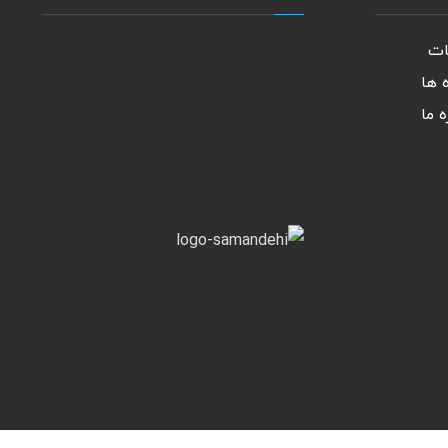
ات
 ها
ه ما