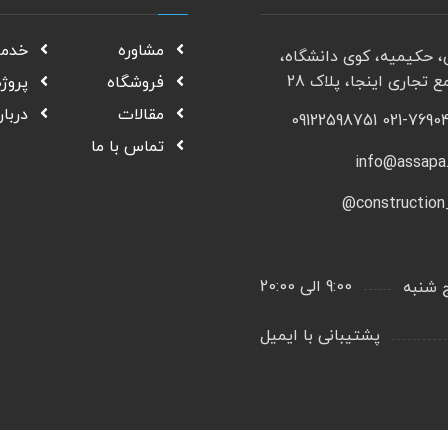
مشاوره
خدم
، حکیمیه، کوی دانشگاه،
 تجاری اینجا، پلاک 28
فروشگاه
پروژه
مقالات
دربار
021-76904804 091
تماس با ما
info@assapa
construction_
9:00 الی 20:00
ج شنبه
پشتیبانی با ایمیل