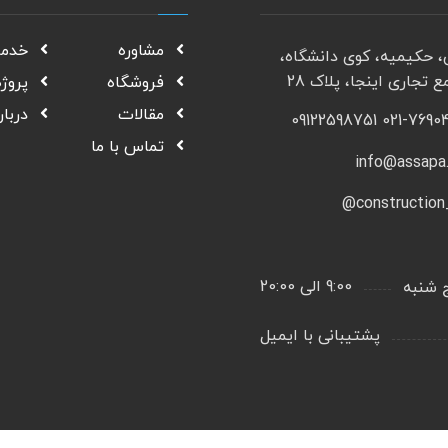
مشاوره
خدم
، حکیمیه، کوی دانشگاه،
 تجاری اینجا، پلاک 28
فروشگاه
پروژه
مقالات
دربار
021-76904804 091
تماس با ما
info@assapa
construction_
9:00 الی 20:00
ج شنبه
پشتیبانی با ایمیل