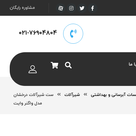
مشاوره رایگان
021-76904804
 ما
سات آبرسانی و بهداشتی
شیرآلات
ست شیرآلات درخشان
مدل واگنر وایت