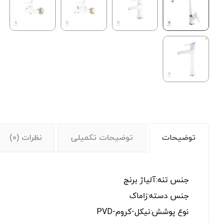
توضیحات
توضیحات تکمیلی
نظرات (0)
جنس تنه:آلیاژ برنج
جنس دسته:زاماک
نوع پوشش:نیکل-کروم-PVD