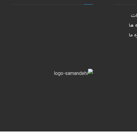
ات
 ها
ه ما