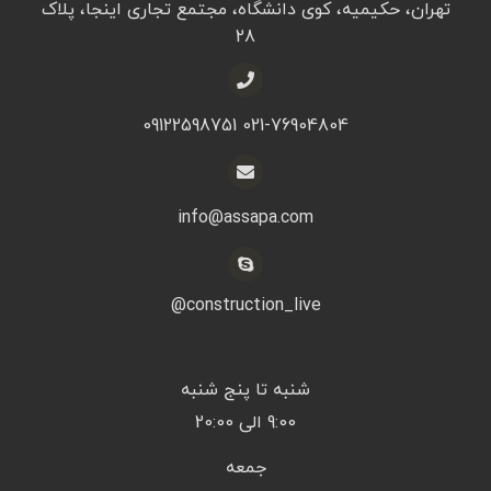
تهران، حکیمیه، کوی دانشگاه، مجتمع تجاری اینجا، پلاک
28
021-76904804 09122598751
info@assapa.com
construction_live@
شنبه تا پنج شنبه
9:00 الی 20:00
جمعه