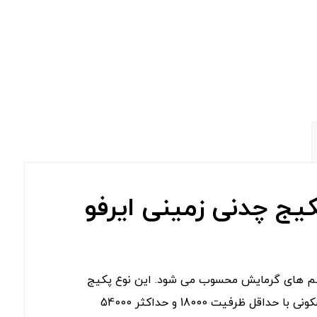
یج چدنی زمینی ایرفو
ه فردترین سیستم های گرمایش محسوب می شود. این نوع پکیج
مناسب گرمایش و تأمین آب گرم برای ساختمان های مسکونی با حداقل ظرفیت 18000 و حداکثر 54000