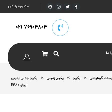
مشاوره رایگان
021-76904804
 ما
سات گرمایشی
پکیج
پکیج زمینی
پکیج چدنی زمینی
ایرفو E480