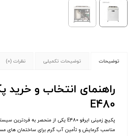
توضیحات
توضیحات تکمیلی
نظرات (0)
راهنمای انتخاب و خرید پک
E480
پکیج زمینی ایرفو E480 یکی از منحصر ب