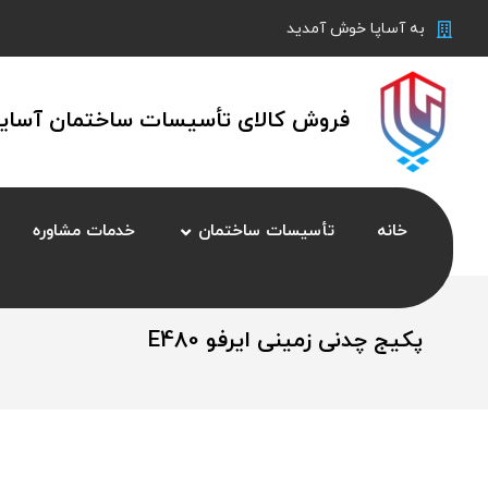
به آساپا خوش آمدید
فروش کالای تأسیسات ساختمان آسایش
خانه
تأسیسات ساختمان
خدمات مشاوره
پکیج چدنی زمینی ایرفو E480