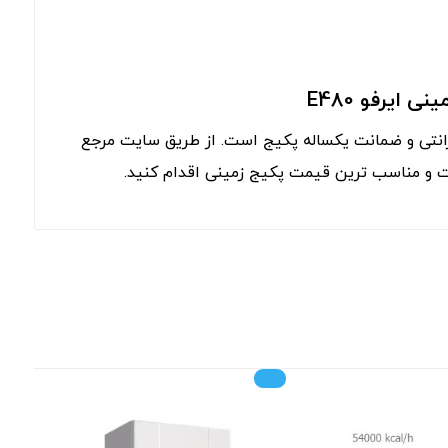
ایرفو E480
 زمینی ایرفو مدل E480 دارای 14 سال گارانتی و ضمانت یکساله پکیج است. از طریق سایت مرجع
ات و مناسب ترین قیمت پکیج زمینی اقدام کنید.