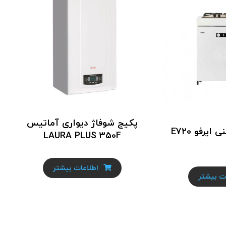
پکیج شوفاژ دیواری آماتیس
یرفو E720
LAURA PLUS 350F
اطلاعات بیشتر
ت بیشتر